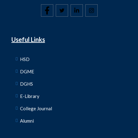
Useful Links
HSD
DGME
DGHS
E-Library
College Journal
Alumni